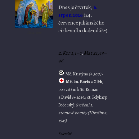
Dnes je
čtvrtek,
6.
srpen 2026
(
24.
červenec juliánského
církevního kalendáře)
Ikona dne
2.Kor 1,1–7
Mat 21,43–
;
46
Mč. Kristýna
(+ 300)
•
Mč. kn. Boris a Glěb,
po svatém křtu Roman
a David
(+ 1015)
; ct. Polykarp
Pečerský.
Svržení 1.
atomové bomby (Hirošima,
1945)
Kalendář