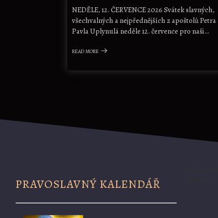
NEDĚLE, 12. ČERVENCE 2026 Svátek slavných,
všechvalných a nejpřednějších z apoštolů Petra 
Pavla Uplynulá neděle 12. července pro naši…
READ MORE
https://z
ot.com
PRAVOSLAVNÝ KALENDÁŘ