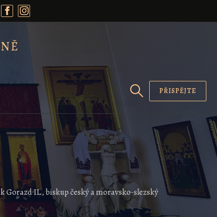
RNĚ
PŘISPĚJTE
ník Gorazd II., biskup český a moravsko-slezský