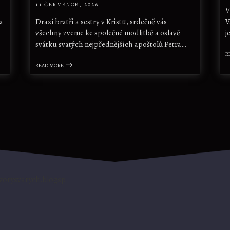
11 ČERVENCE, 2026
V
a
Drazí bratři a sestry v Kristu, srdečně vás
V
všechny zveme ke společné modlitbě a oslavě
j
svátku svatých nejpřednějších apoštolů Petra…
R
READ MORE
ivotysvatych.blogsp