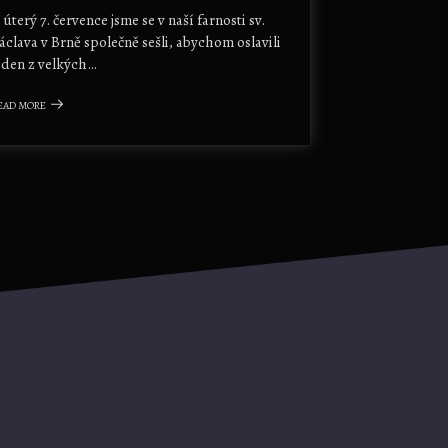
 úterý 7. července jsme se v naší farnosti sv.
áclava v Brně společně sešli, abychom oslavili
eden z velkých…
EAD MORE