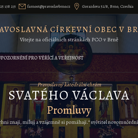
25 138 273
farnost@pravoslavbrno.cz
Gorazdova 52/8, Brno, Czechia
AVOSLAVNÁ CÍRKEVNÍ OBEC V B
Vítejte na oficiálních stránkách PCO v Brně
UPOZORNĚNÍ PRO VĚŘÍCÍ A VEŘEJNOST
Pravoslavný katedrální chrám
SVATÉHO VÁCLAVA
Promluvy
ichni znají, milují a vzájemně si pomáhají.“ světitel novomučed