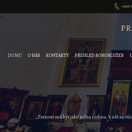
Skip
+420 7
to
content
PR
DOMŮ
O NÁS
KONTAKTY
PŘEHLED BOHOSLUŽEB
„Farnost má být jako jedna rodina, v níž se vš