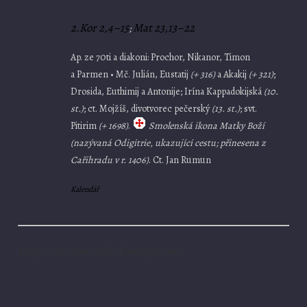
2.Kor 2,4–15
Mat 23,13–22
;
Ap. ze 70ti a diakoni: Prochor, Nikanor, Timon
a Parmen • Mč. Julián, Eustatij
(+ 316)
a Akakij
(+ 321)
;
Drosida, Euthimij a Antonije; Irína Kappadokijská
(10.
st.)
; ct. Mojžíš, divotvorec pečerský
(13. st.)
; svt.
Pitirim
(+ 1698)
.
Smolenská ikona Matky Boží
(nazývaná Odigitrie, ukazující cestu; přinesena z
Cařihradu v r. 1406)
. Ct. Jan Rumun
Kalendář
https://zivotysvatych.blogspot.com