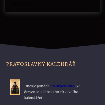
Uncategorized
PRAVOSLAVNÝ KALENDÁŘ
Dnes je
pondělí,
10. srpen 2026
(
28.
červenec juliánského církevního
kalendáře)
Ikona
dne