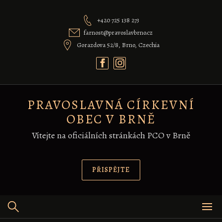
Skip
to
+420 725 138 273
content
farnost@pravoslavbrno.cz
Gorazdova 52/8, Brno, Czechia
PRAVOSLAVNÁ CÍRKEVNÍ
OBEC V BRNĚ
Vítejte na oficiálních stránkách PCO v Brně
PŘISPĚJTE