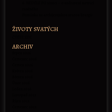
6. NEDĚLE PO 50nici – o uzdravení mrtvicí
raněného
Pozvánka na archijerejskou svatou liturgii
ŽIVOTY SVATÝCH
ČTĚTE ZDE
ARCHIV
Srpen 2026
Červenec 2026
Červen 2026
Květen 2026
Březen 2026
Únor 2026
Leden 2026
Listopad 2025
Říjen 2025
Červenec 2025