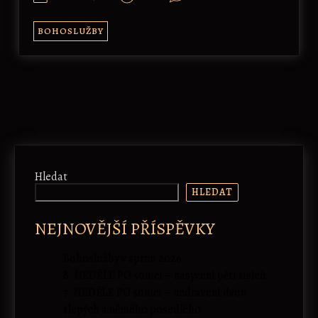
BOHOSLUŽBY
Hledat
HLEDAT
NEJNOVĚJŠÍ PŘÍSPĚVKY
Bohoslužby v sprnu 2026
8. NEDĚLE PO 50nici – nasycení pěti tisíců
7. NEDĚLE PO 50nici – uzdravení dvou
slepých a němého posedlého