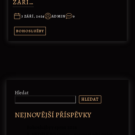
ZÁŘÍ…
3 ZÁŘÍ, 2024
ADMIN
0
BOHOSLUŽBY
Hledat
HLEDAT
NEJNOVĚJŠÍ PŘÍSPĚVKY
Bohoslužby v sprnu 2026
8. NEDĚLE PO 50nici – nasycení pěti tisíců