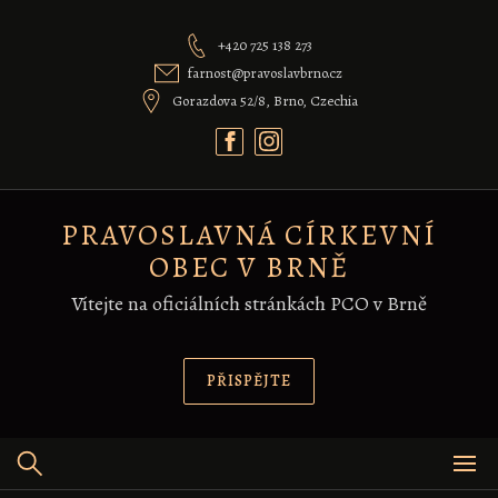
Skip
to
+420 725 138 273
content
farnost@pravoslavbrno.cz
Gorazdova 52/8, Brno, Czechia
PRAVOSLAVNÁ CÍRKEVNÍ
OBEC V BRNĚ
Vítejte na oficiálních stránkách PCO v Brně
PŘISPĚJTE