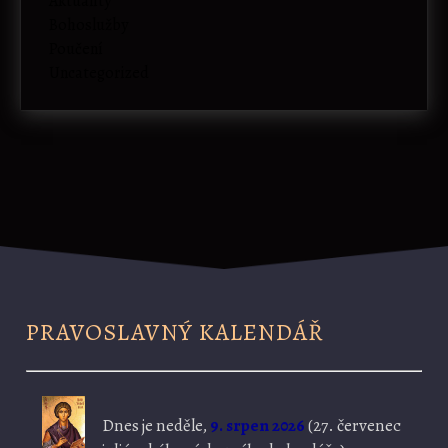
Aktuality
Bohoslužby
Poučení
Uncategorized
PRAVOSLAVNÝ KALENDÁŘ
Dnes je
neděle,
9. srpen 2026
(
27. červenec