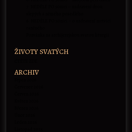
7. NEDĚLE PO 50nici – uzdravení dvou
slepých a němého posedlého
6. NEDĚLE PO 50nici – o uzdravení mrtvicí
raněného
Pozvánka na archijerejskou svatou liturgii
ŽIVOTY SVATÝCH
ČTĚTE ZDE
ARCHIV
Srpen 2026
Červenec 2026
Červen 2026
Květen 2026
Březen 2026
Únor 2026
Leden 2026
Listopad 2025