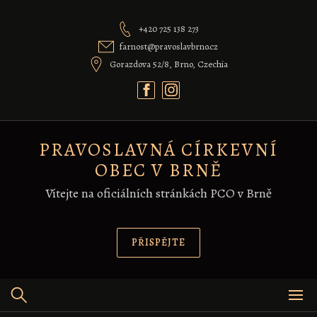
Skip
to
+420 725 138 273
content
farnost@pravoslavbrno.cz
Gorazdova 52/8, Brno, Czechia
PRAVOSLAVNÁ CÍRKEVNÍ
OBEC V BRNĚ
Vítejte na oficiálních stránkách PCO v Brně
PŘISPĚJTE