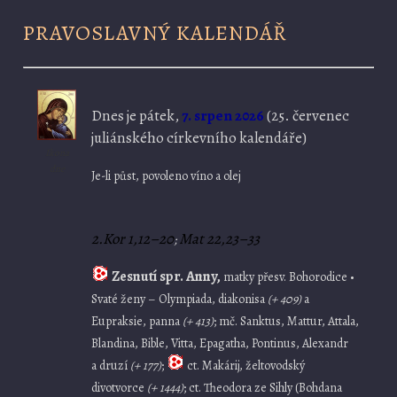
PRAVOSLAVNÝ KALENDÁŘ
Dnes je
pátek,
7. srpen 2026
(
25. červenec
juliánského církevního kalendáře)
Ikona
dne
Je-li půst, povoleno víno a olej
2.Kor 1,12–20
Mat 22,23–33
;
Zesnutí spr. Anny,
matky přesv. Bohorodice •
Svaté ženy – Olympiada, diakonisa
(+ 409)
a
Eupraksie, panna
(+ 413)
; mč. Sanktus, Mattur, Attala,
Blandina, Bible, Vitta, Epagatha, Pontinus, Alexandr
a druzí
(+ 177)
;
ct. Makárij, želtovodský
divotvorce
(+ 1444)
; ct. Theodora ze Sihly (Bohdana