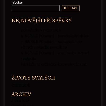
Hledat
HLEDAT
NEJNOVĚJŠÍ PŘÍSPĚVKY
Bohoslužby v sprnu 2026
8. NEDĚLE PO 50nici – nasycení pěti tisíců
7. NEDĚLE PO 50nici – uzdravení dvou
slepých a němého posedlého
6. NEDĚLE PO 50nici – o uzdravení mrtvicí
raněného
Pozvánka na archijerejskou svatou liturgii
ŽIVOTY SVATÝCH
ČTĚTE ZDE
ARCHIV
Srpen 2026
Červenec 2026