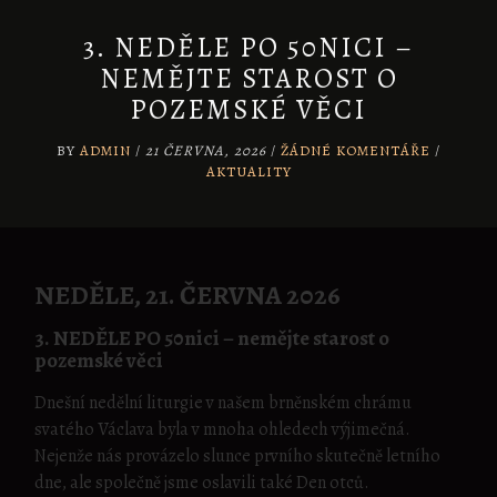
3. NEDĚLE PO 50NICI –
NEMĚJTE STAROST O
POZEMSKÉ VĚCI
BY
ADMIN
/
21 ČERVNA, 2026
/
ŽÁDNÉ KOMENTÁŘE
/
AKTUALITY
NEDĚLE, 21. ČERVNA 2026
3. NEDĚLE PO 50nici – nemějte starost o
pozemské věci
Dnešní nedělní liturgie v našem brněnském chrámu
svatého Václava byla v mnoha ohledech výjimečná.
Nejenže nás provázelo slunce prvního skutečně letního
dne, ale společně jsme oslavili také Den otců.