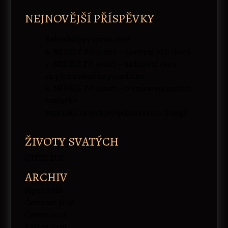
NEJNOVĚJŠÍ PŘÍSPĚVKY
Bohoslužby v sprnu 2026
8. NEDĚLE PO 50nici – nasycení pěti tisíců
7. NEDĚLE PO 50nici – uzdravení dvou
slepých a němého posedlého
6. NEDĚLE PO 50nici – o uzdravení mrtvicí
raněného
Pozvánka na archijerejskou svatou liturgii
ŽIVOTY SVATÝCH
ČTĚTE ZDE
ARCHIV
Srpen 2026
Červenec 2026
Červen 2026
Květen 2026