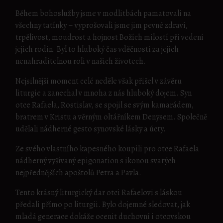
Během bohoslužby jsme v modlitbách pamatovali na
všechny tatínky – vyprošovali jsme jim pevné zdraví,
trpělivost, moudrost a hojnost Božích milostí při vedení
jejich rodin. Byl to hluboký čas vděčnosti za jejich
nenahraditelnou roli v našich životech.
Nejsilnější moment celé neděle však přišel v závěru
liturgie a zanechal v mnoha z nás hluboký dojem. Syn
otce Rafaela, Rostislav, se spojil se svým kamarádem,
bratrem v Kristu a věrným oltářníkem Denysem. Společně
udělali nádherné gesto synovské lásky a úcty.
Ze svého vlastního kapesného koupili pro otce Rafaela
nádherný vyšívaný epigonation s ikonou svatých
nejpřednějších apoštolů Petra a Pavla.
Tento krásný liturgický dar otci Rafaelovi s láskou
předali přímo po liturgii. Bylo dojemné sledovat, jak
mladá generace dokáže ocenit duchovní i otcovskou