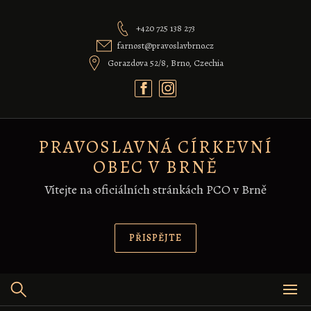
Skip
to
+420 725 138 273
content
farnost@pravoslavbrno.cz
Gorazdova 52/8, Brno, Czechia
PRAVOSLAVNÁ CÍRKEVNÍ
OBEC V BRNĚ
Vítejte na oficiálních stránkách PCO v Brně
PŘISPĚJTE