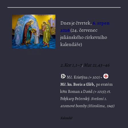
Dnes je
čtvrtek,
6. srpen
2026
(
24. červenec
juliánského církevního
kalendáře)
Ikona dne
2.Kor 1,1–7
Mat 21,43–46
;
Mč. Kristýna
(+ 300)
•
Mč. kn. Boris a Glěb,
po svatém
křtu Roman a David
(+ 1015)
; ct.
Polykarp Pečerský.
Svržení 1.
atomové bomby (Hirošima, 1945)
Kalendář