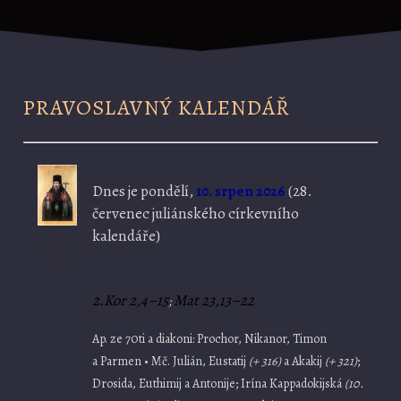
PRAVOSLAVNÝ KALENDÁŘ
Dnes je
pondělí,
10. srpen 2026
(
28.
červenec juliánského církevního
kalendáře)
Ikona
dne
2.Kor 2,4–15
Mat 23,13–22
;
Ap. ze 70ti a diakoni: Prochor, Nikanor, Timon
a Parmen • Mč. Julián, Eustatij
(+ 316)
a Akakij
(+ 321)
;
Drosida, Euthimij a Antonije; Irína Kappadokijská
(10.