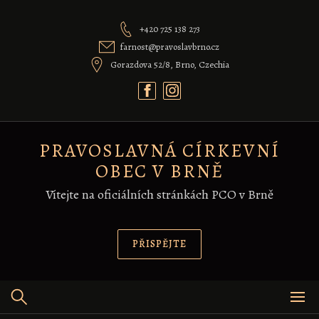
Skip
to
+420 725 138 273
content
farnost@pravoslavbrno.cz
Gorazdova 52/8, Brno, Czechia
PRAVOSLAVNÁ CÍRKEVNÍ
OBEC V BRNĚ
Vítejte na oficiálních stránkách PCO v Brně
PŘISPĚJTE