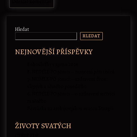
Hledat
HLEDAT
NEJNOVĚJŠÍ PŘÍSPĚVKY
Bohoslužby v sprnu 2026
8. NEDĚLE PO 50nici – nasycení pěti tisíců
7. NEDĚLE PO 50nici – uzdravení dvou
slepých a němého posedlého
6. NEDĚLE PO 50nici – o uzdravení mrtvicí
raněného
Pozvánka na archijerejskou svatou liturgii
ŽIVOTY SVATÝCH
ČTĚTE ZDE