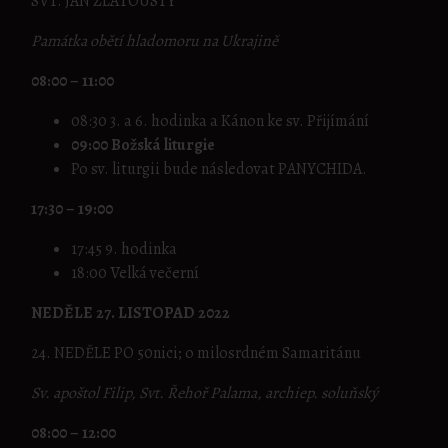
SVT. JAN ZLATOÚSTÝ
Památka obětí hladomoru na Ukrajině
08:00 – 11:00
08:30 3. a 6. hodinka a Kánon ke sv. Přijímání
09:00 Božská liturgie
Po sv. liturgii bude následovat PANYCHIDA.
17:30 – 19:00
17:45 9. hodinka
18:00 Velká večerní
NEDĚLE 27. LISTOPAD 2022
24. NEDĚLE PO 50nici; o milosrdném Samaritánu
Sv. apoštol Filip, Svt. Řehoř Palama, archiep. soluňský
08:00 – 12:00