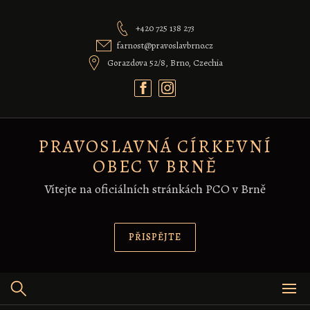
Skip
to
+420 725 138 273
content
farnost@pravoslavbrno.cz
Gorazdova 52/8, Brno, Czechia
PRAVOSLAVNÁ CÍRKEVNÍ
OBEC V BRNĚ
Vítejte na oficiálních stránkách PCO v Brně
PŘISPĚJTE