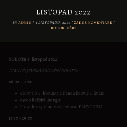
LISTOPAD 2022
BY
ADMIN
/
3 LISTOPADU, 2022
/
ŽÁDNÉ KOMENTÁŘE
/
BOHOSLUŽBY
SOBOTA 5. listopad 2022
DIMITRIJEVSKÁ ZÁDUŠNÍ SOBOTA
08:00 – 11:00
08:30 3. a 6. hodinka a Kánon ke sv. Přijímání
09:00 Božská liturgie
Po sv. liturgii bude následovat PANYCHIDA.
17:30 – 19:00