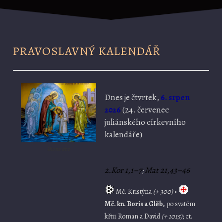
PRAVOSLAVNÝ KALENDÁŘ
Dnes je
čtvrtek,
6. srpen
2026
(
24. červenec
juliánského církevního
kalendáře)
Ikona dne
2.Kor 1,1–7
Mat 21,43–46
;
Mč. Kristýna
(+ 300)
•
Mč. kn. Boris a Glěb,
po svatém
křtu Roman a David
(+ 1015)
; ct.