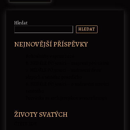
Hledat
HLEDAT
NEJNOVĚJŠÍ PŘÍSPĚVKY
Bohoslužby v sprnu 2026
8. NEDĚLE PO 50nici – nasycení pěti tisíců
7. NEDĚLE PO 50nici – uzdravení dvou
slepých a němého posedlého
6. NEDĚLE PO 50nici – o uzdravení mrtvicí
raněného
Pozvánka na archijerejskou svatou liturgii
ŽIVOTY SVATÝCH
ČTĚTE ZDE