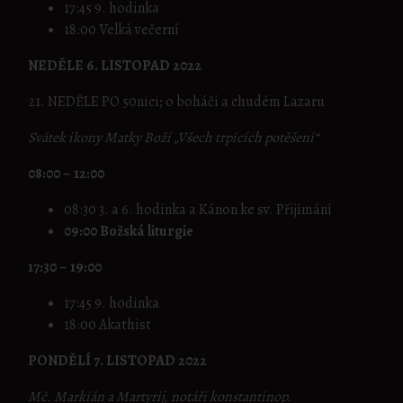
17:45 9. hodinka
18:00 Velká večerní
NEDĚLE 6. LISTOPAD 2022
21. NEDĚLE PO 50nici; o boháči a chudém Lazaru
Svátek ikony Matky Boží „Všech trpících potěšení“
08:00 – 12:00
08:30 3. a 6. hodinka a Kánon ke sv. Přijímání
09:00 Božská liturgie
17:30 – 19:00
17:45 9. hodinka
18:00 Akathist
PONDĚLÍ 7. LISTOPAD 2022
Mč. Markián a Martyrij, notáři konstantinop.